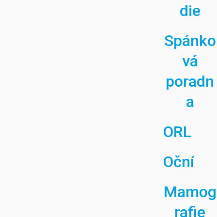
die
Spánko
vá
poradn
a
ORL
Oční
Mamog
rafie