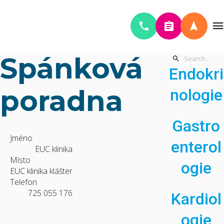
Spánková
Endokri
poradna
nologie
Gastro
Jméno
enterol
EUC klinika
Místo
ogie
EUC klinika klášter
Telefon
725 055 176
Kardiol
ogie