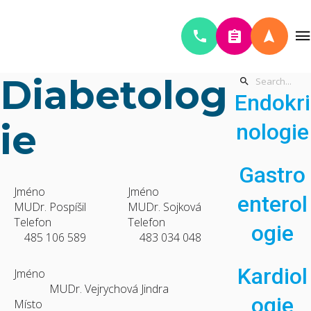
Diabetolog
Endokri
ie
nologie
Gastro
Jméno
Jméno
enterol
MUDr. Pospíšil
MUDr. Sojková
Telefon
Telefon
ogie
485 106 589
483 034 048
Kardiol
Jméno
MUDr. Vejrychová Jindra
ogie
Místo