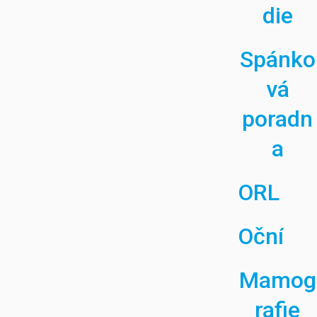
die
Spánko
vá
poradn
a
ORL
Oční
Mamog
rafie