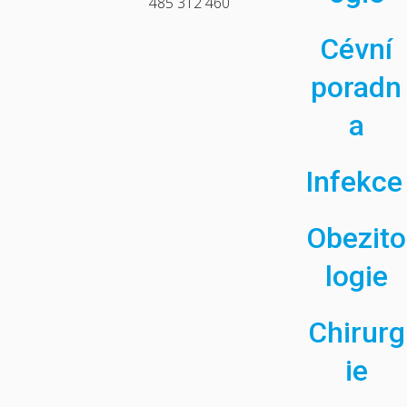
485 312 460
Cévní
poradn
a
Infekce
Obezito
logie
Chirurg
ie