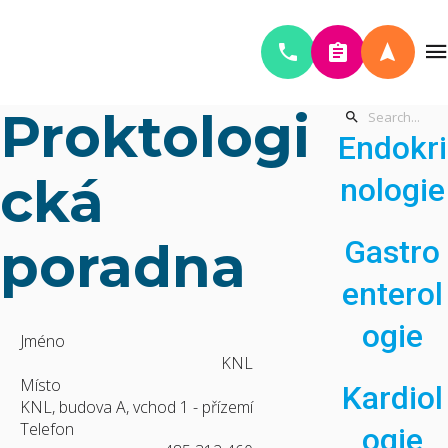
Proktologi
Endokri
cká
nologie
poradna
Gastro
enterol
ogie
Jméno
KNL
Místo
Kardiol
KNL, budova A, vchod 1 - přízemí
Telefon
ogie