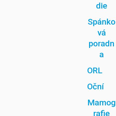
die
Spánko
vá
poradn
a
ORL
Oční
Mamog
rafie